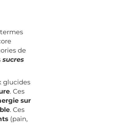
 termes
core
gories de
s
sucres
x glucides
ure
. Ces
ergie sur
ble
. Ces
nts
(pain,