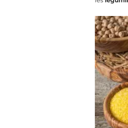
les
légumi