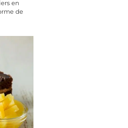
iers en
forme de