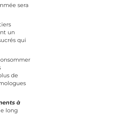
mmée sera
tiers
ont un
sucrés qui
 consommer
s
plus de
omologues
iments à
le long