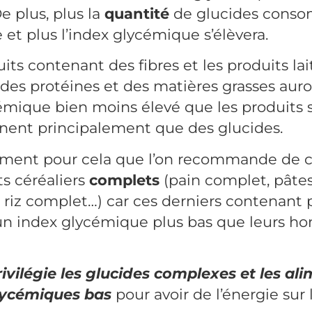
De plus, plus la
quantité
de glucides conso
et plus l’index glycémique s’élèvera.
ruits contenant des fibres et les produits lai
des protéines et des matières grasses aur
émique bien moins élevé que les produits 
nent principalement que des glucides.
lement pour cela que l’on recommande de
ts céréaliers
complets
(pain complet, pâte
 riz complet…) car ces derniers contenant 
 un index glycémique plus bas que leurs h
ivilégie les glucides complexes et les al
lycémiques bas
pour avoir de l’énergie sur 