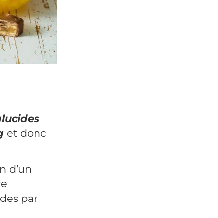
glucides
g
et donc
n d’un
re
ides par