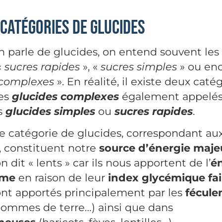
 catégories de glucides
on parle de glucides, on entend souvent les
«
sucres rapides
», «
sucres simples
» ou en
 complexes
». En réalité, il existe deux caté
les
glucides complexes
également appelé
es
glucides simples
ou
sucres rapides
.
e catégorie de glucides, correspondant au
 constituent notre
source d’énergie maje
n dit « lents » car ils nous apportent de l’
én
rme
en raison de leur
index glycémique fai
ont apportés principalement par les
fécule
 pommes de terre…) ainsi que dans