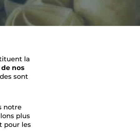
ituent la
 de nos
ides sont
s notre
lons plus
t pour les