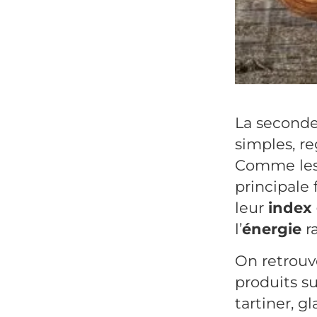
La seconde
simples, r
Comme les 
principale
leur
index
l’
énergie
r
On retrouv
produits su
tartiner, g