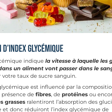
n d’index glycémique
ycémique indique
la vitesse à laquelle les 
dans un aliment vont passer dans le san
votre taux de sucre sanguin.
glycémique est influencé par la compositio
la présence de
fibres
, de
protéines
ou enco
s grasses
ralentiront l’absorption des gluc
e et donc réduiront l’index glycémique de