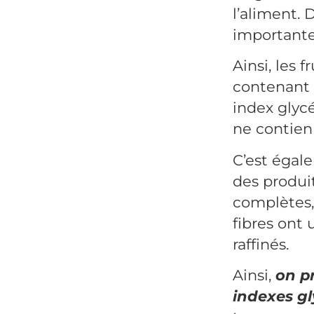
l’aliment. 
importante 
Ainsi, les f
contenant 
index glyc
ne contien
C’est éga
des produi
complètes,
fibres ont
raffinés.
Ainsi,
on pr
indexes g