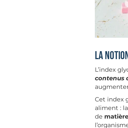
La notio
L’index gl
contenus 
augmenter 
Cet index 
aliment : 
de
matière
l’organism