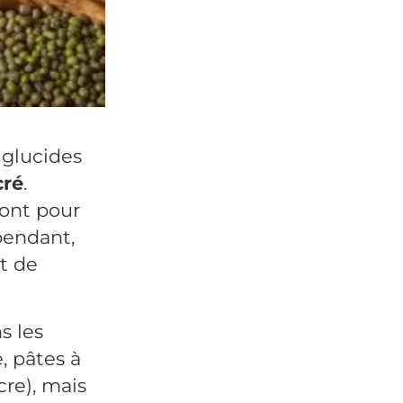
 glucides
cré
.
ont pour
pendant,
nt de
s les
, pâtes à
cre), mais