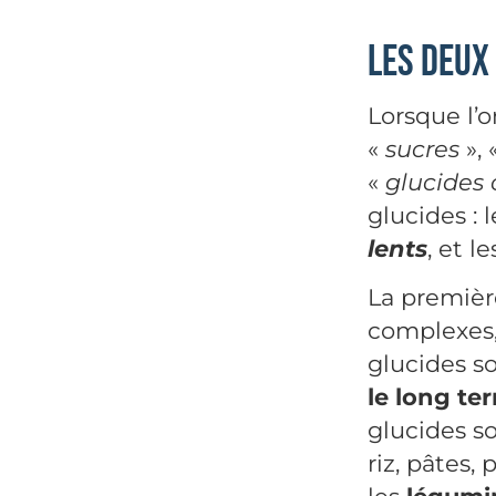
Les deux
Lorsque l’
«
sucres
», 
«
glucides
glucides : 
lents
, et l
La premièr
complexes,
glucides so
le long te
glucides s
riz, pâtes,