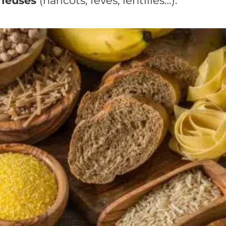
neuses
(haricots, fèves, lentilles…).