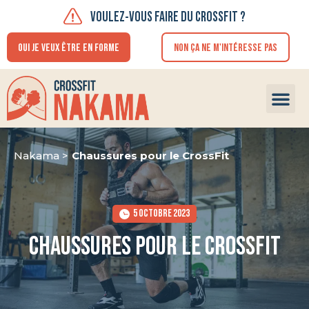
VOULEZ-VOUS FAIRE DU CROSSFIT ?
OUI JE VEUX ÊTRE EN FORME
NON ÇA NE M'INTÉRESSE PAS
FAIRE U
Nakama >
Chaussures pour le CrossFit
5 OCTOBRE 2023
Chaussures pour le CrossFit