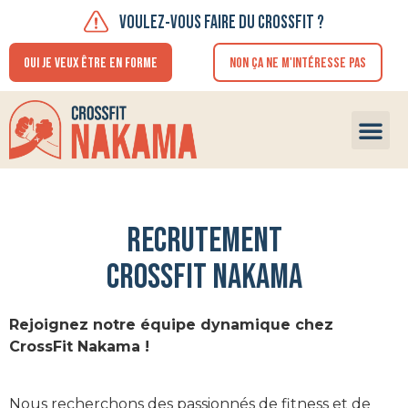
VOULEZ-VOUS FAIRE DU CROSSFIT ?
OUI JE VEUX ÊTRE EN FORME
NON ÇA NE M'INTÉRESSE PAS
FAIRE U
Recrutement
crossfit nakama
Rejoignez notre équipe dynamique chez
CrossFit Nakama !
Nous recherchons des passionnés de fitness et de