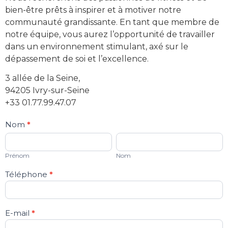
bien-être prêts à inspirer et à motiver notre
communauté grandissante. En tant que membre de
notre équipe, vous aurez l’opportunité de travailler
dans un environnement stimulant, axé sur le
dépassement de soi et l’excellence.
3 allée de la Seine,
94205 Ivry-sur-Seine
+33 01.77.99.47.07
Si vous
Recrutement
Nom
*
êtes un
Prénom
Nom
humain,
ne
remplissez
Prénom
Nom
pas ce
champ.
Téléphone
*
E-mail
*