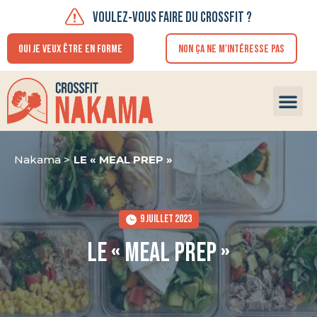
VOULEZ-VOUS FAIRE DU CROSSFIT ?
OUI JE VEUX ÊTRE EN FORME
NON ÇA NE M'INTÉRESSE PAS
FAIRE U
Nakama >
LE « MEAL PREP »
9 JUILLET 2023
LE « MEAL PREP »