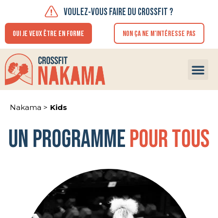
VOULEZ-VOUS FAIRE DU CROSSFIT ?
OUI JE VEUX ÊTRE EN FORME
NON ÇA NE M'INTÉRESSE PAS
FAIRE U
Nakama >
Kids
Un programme
pour tous