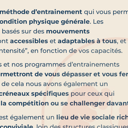
méthode d’entrainement
qui vous per
condition physique générale
. Les
 basés sur des
mouvements
sont
accessibles
et
adaptables à tous
, et
ntensité”, en fonction de vos capacités.
rs et nos programmes d’entrainements
rmettront de vous dépasser et vous fe
s de cela nous avons également un
créneaux spécifiques
pour ceux qui
e la compétition ou se challenger dava
’est également un
lieu de vie sociale ric
 conviviale
, loin des structures classique