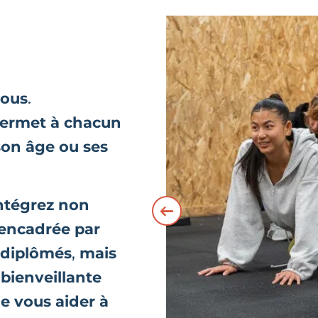
tous
.
ermet à chacun
son âge ou ses
ntégrez non
 encadrée par
 diplômés
,
mais
ienveillante
de vous aider à