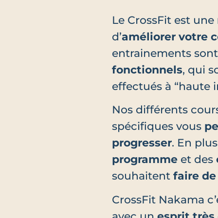
Le CrossFit est une
d’
améliorer votre 
entrainements sont
fonctionnels
, qui 
effectués à “haute i
Nos différents cou
spécifiques vous
pe
progresser
. En plu
programme
et des
souhaitent
faire d
CrossFit Nakama c
avec un
esprit très