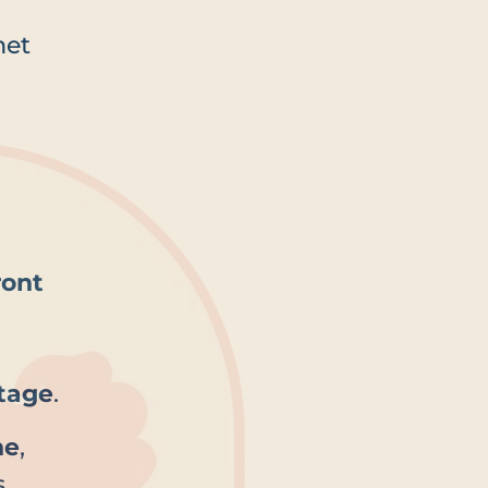
met
ront
ntage
.
he
,
s