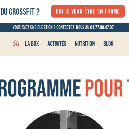
 DU CROSSFIT ?
OUI JE VEUX ÊTRE EN FORME
Vous avez une question ? Contactez-nous au 01.77.99.47.07
La box
Activités
Nutrition
Blog
programme
pour 