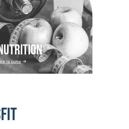
NUTRITION
ire la suite
fit