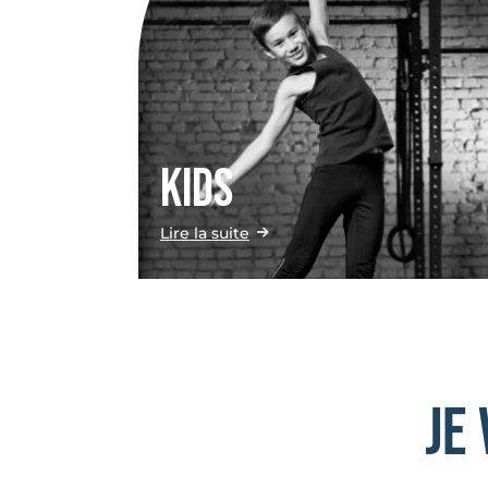
KIDS
Lire la suite
je