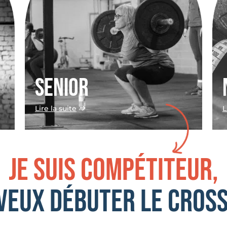
SENIOR
Lire la suite
L
Je suis compétiteur,
 veux débuter le cross