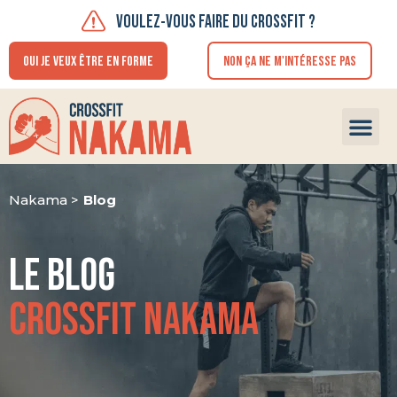
VOULEZ-VOUS FAIRE DU CROSSFIT ?
OUI JE VEUX ÊTRE EN FORME
NON ÇA NE M'INTÉRESSE PAS
FAIRE U
Nakama >
Blog
Le blog
CrossFit nakama